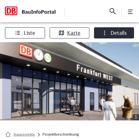
Liste
Karte
Details
1
Bauprojekte
Projektbeschreibung