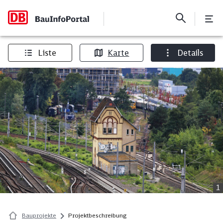
Liste
Karte
Details
1
Bauprojekte
Projektbeschreibung